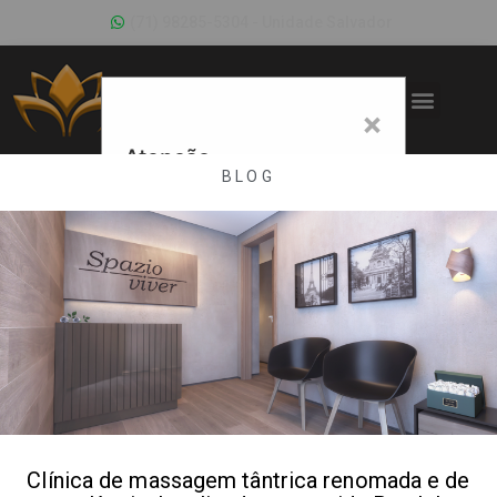
(71) 98285-5304 - Unidade Salvador
×
Atenção
BLOG
Nosso número
mudou para (71)
9 9223-1254
Fechar
Clínica de massagem tântrica renomada e de